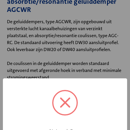
absorbtie/resonantie geluiddemper
AGCWR
De geluiddempers, type AGCWR, zijn opgebouwd uit
versterkte lucht kanaalbehuizingen van verzinkt
plaatstaal, en absorptie/resonantie coulissen, type AGC-
RC. De standaard uitvoering heeft DW30 aansluitprofiel.
Ook leverbaar zijn DW20 of DW40 aansluitprofielen.
De coulissen in de geluiddemper worden standaard
uitgevoerd met afgeronde hoek in verband met minimale
stromingsweerstand.
Belangrijkste kenmerken:
• Coulissedikte van 100 mm
• Ook leverbaar met DW20 of DW40 profiel
• Niet-brandbaar volgens DIN 4102
• Maximale luchtsnelheid tussen de coulissen: 20 m/s
• Maximale bedrijfstemperatuur: 100 ˚C