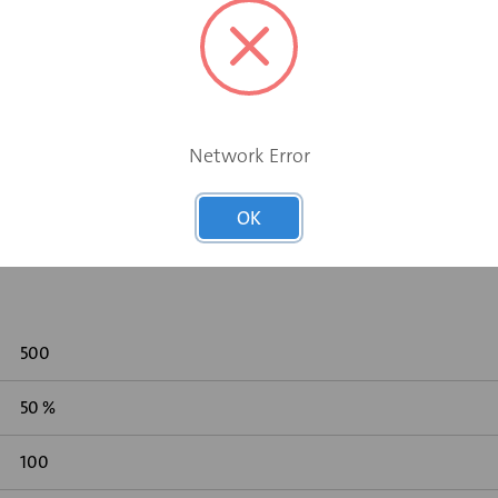
Network Error
 gemeten volgens DIN 45646 (ISO 7235)
OK
500
50 %
100