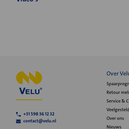
Over Vel
Spaarpro
Retour me
Service & 
Veelgestel
+31 598 36 12 32
Over ons
contact@velu.nl
Nieuws