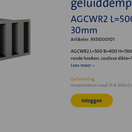
geluiddem
AGCWR2 L=500
30mm
Artikelnr. 9351000101
AGCWR2 L=500 B=400 H=1500, 
ronde hoeken, coulisse dikte
Lees meer
Huidige
Op bestelling
Verzenddatum vanaf 31-8-2026 (1 
voorraad:
Inloggen