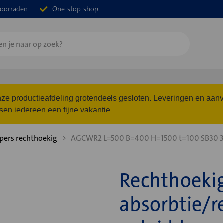
oorraden
One-stop-shop
 onze productieafdeling grotendeels gesloten. Leveringen en a
n iedereen een fijne vakantie!
ers rechthoekig
AGCWR2 L=500 B=400 H=1500 t=100 SB30
Rechthoeki
absorbtie/r