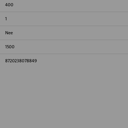
400
1
Nee
1500
8720238078849