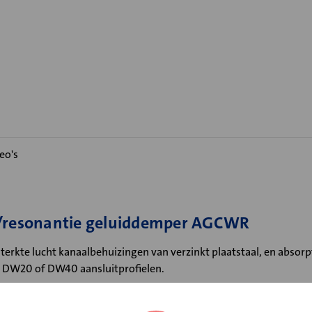
eo's
ie/resonantie geluiddemper AGCWR
rkte lucht kanaalbehuizingen van verzinkt plaatstaal, en absorp
jn DW20 of DW40 aansluitprofielen.
evoerd met afgeronde hoek in verband met minimale stromingsw