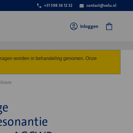
+31 598 36 12 32
contact@velu.nl
Inloggen
anvragen worden in behandeling genomen. Onze
 30mm
ge
esonantie