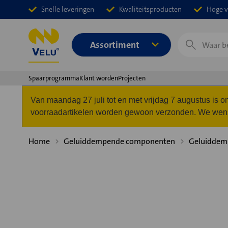
Snelle leveringen
Kwaliteitsproducten
Hoge v
Zoeken
Assortiment
Spaarprogramma
Klant worden
Projecten
Van maandag 27 juli tot en met vrijdag 7 augustus is
voorraadartikelen worden gewoon verzonden. We wense
Home
Geluiddempende componenten
Geluiddemp