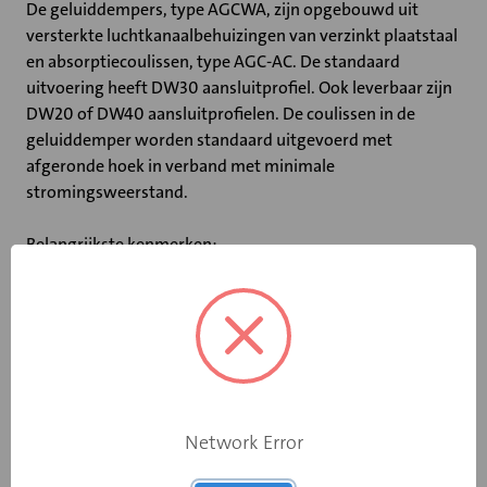
De geluiddempers, type AGCWA, zijn opgebouwd uit
versterkte luchtkanaalbehuizingen van verzinkt plaatstaal
en absorptiecoulissen, type AGC-AC. De standaard
uitvoering heeft DW30 aansluitprofiel. Ook leverbaar zijn
DW20 of DW40 aansluitprofielen. De coulissen in de
geluiddemper worden standaard uitgevoerd met
afgeronde hoek in verband met minimale
stromingsweerstand.
Belangrijkste kenmerken:
- Coulissedikte van 100 mm
- Ook leverbaar met DW20 of DW40 profiel
- Niet-brandbaar volgens DIN 4102
- Maximale luchtsnelheid tussen de coulissen: 20 m/s
- Maximale bedrijfstemperatuur: 100 ˚C
- Tussenvoegdempingen, stromingsgeluid en drukverlies
gemeten volgens DIN 45646 (ISO 7235)
Network Error