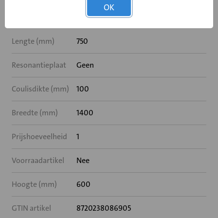
OK
Specificaties
Lengte (mm)
750
Resonantieplaat
Geen
Coulisdikte (mm)
100
Breedte (mm)
1400
Prijshoeveelheid
1
Voorraadartikel
Nee
Hoogte (mm)
600
GTIN artikel
8720238086905