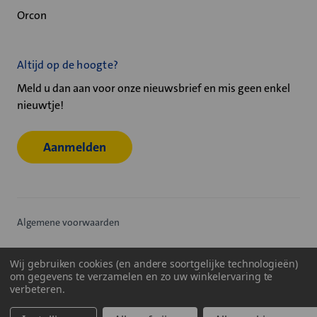
Orcon
Altijd op de hoogte?
Meld u dan aan voor onze nieuwsbrief en mis geen enkel
nieuwtje!
Aanmelden
Algemene voorwaarden
Privacy statement
Wij gebruiken cookies (en andere soortgelijke technologieën)
om gegevens te verzamelen en zo uw winkelervaring te
Cookiebeleid
verbeteren.
© 2026
Velu - Onderdeel van de Nijburg Industry Group