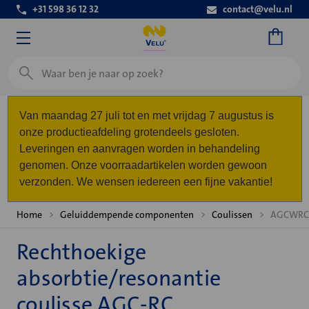
+31 598 36 12 32
contact@velu.nl
Zoeken
Van maandag 27 juli tot en met vrijdag 7 augustus is
onze productieafdeling grotendeels gesloten.
Leveringen en aanvragen worden in behandeling
genomen. Onze voorraadartikelen worden gewoon
verzonden. We wensen iedereen een fijne vakantie!
Home
Geluiddempende componenten
Coulissen
AGCWRC 
Rechthoekige
absorbtie/resonantie
coulisse AGC-RC