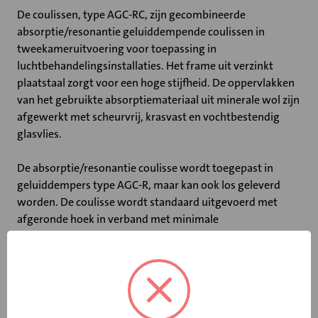
De coulissen, type AGC-RC, zijn gecombineerde
absorptie/resonantie geluiddempende coulissen in
tweekameruitvoering voor toepassing in
luchtbehandelingsinstallaties. Het frame uit verzinkt
plaatstaal zorgt voor een hoge stijfheid. De oppervlakken
van het gebruikte absorptiemateriaal uit minerale wol zijn
afgewerkt met scheurvrij, krasvast en vochtbestendig
glasvlies.
De absorptie/resonantie coulisse wordt toegepast in
geluiddempers type AGC-R, maar kan ook los geleverd
worden. De coulisse wordt standaard uitgevoerd met
afgeronde hoek in verband met minimale
stromingsweerstand.
Belangrijkste kenmerken:
• Verzinkt plaatstalen frame
• Absorptiemateriaal afgedekt met scheurvrij, krasvast en