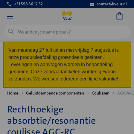
+31 598 36 12 32
contact@velu.nl
Zoeken
Van maandag 27 juli tot en met vrijdag 7 augustus is
onze productieafdeling grotendeels gesloten.
Leveringen en aanvragen worden in behandeling
genomen. Onze voorraadartikelen worden gewoon
verzonden. We wensen iedereen een fijne vakantie!
Home
Geluiddempende componenten
Coulissen
AGCWRC 
Rechthoekige
absorbtie/resonantie
coulisse AGC-RC