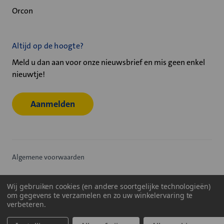
Orcon
Altijd op de hoogte?
Meld u dan aan voor onze nieuwsbrief en mis geen enkel
nieuwtje!
Aanmelden
Algemene voorwaarden
Privacy statement
Wij gebruiken cookies (en andere soortgelijke technologieën)
om gegevens te verzamelen en zo uw winkelervaring te
Cookiebeleid
verbeteren.
© 2026
Velu - Onderdeel van de Nijburg Industry Group