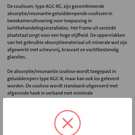
De coulissen, type AGC-RC, zijn gecombineerde
absorptie/resonantie geluiddempende coulissen in
tweekameruitvoering voor toepassing in
luchtbehandelingsinstallaties. Het frame uit verzinkt
plaatstaal zorgt voor een hoge stijfheid. De oppervlakken
van het gebruikte absorptiemateriaal uit minerale wol zijn
afgewerkt met scheurvrij, krasvast en vochtbestendig
glasvlies.
De absorptie/resonantie coulisse wordt toegepast in
geluiddempers type AGC-R, maar kan ook los geleverd
worden. De coulisse wordt standaard uitgevoerd met
afgeronde hoek in verband met minimale
stromingsweerstand.
Belangrijkste kenmerken:
• Verzinkt plaatstalen frame
• Absorptiemateriaal afgedekt met scheurvrij, krasvast en