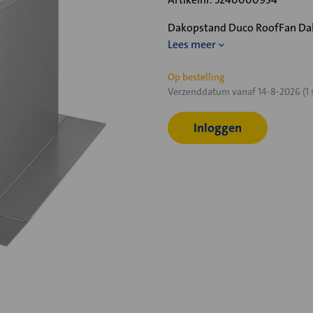
Dakopstand Duco RoofFan Dak
Lees meer
Huidige
Op bestelling
Verzenddatum vanaf 14-8-2026 (1 
voorraad:
Inloggen