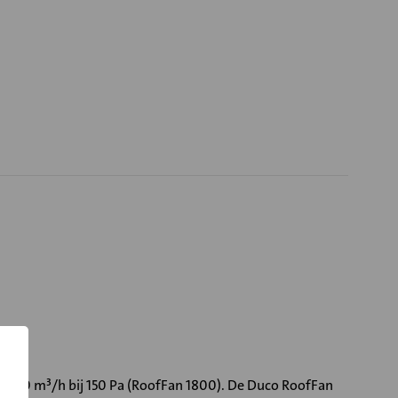
 1800 m³/h bij 150 Pa (RoofFan 1800). De Duco RoofFan