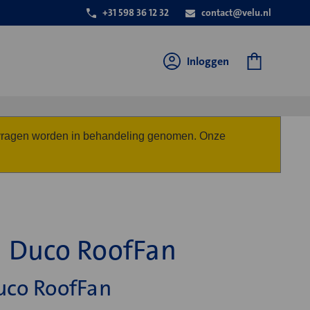
+31 598 36 12 32
contact@velu.nl
Inloggen
anvragen worden in behandeling genomen. Onze
 Duco RoofFan
uco RoofFan