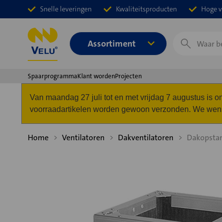
Snelle leveringen
Kwaliteitsproducten
Hoge v
Zoeken
Assortiment
Spaarprogramma
Klant worden
Projecten
Van maandag 27 juli tot en met vrijdag 7 augustus is
voorraadartikelen worden gewoon verzonden. We wense
Home
Ventilatoren
Dakventilatoren
Dakopsta