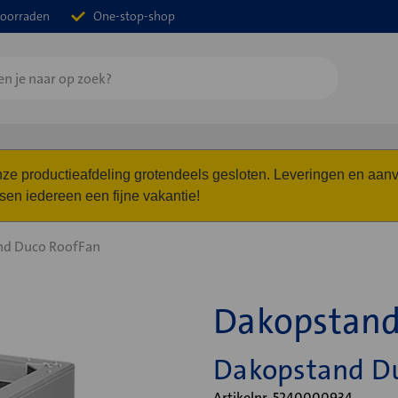
oorraden
One-stop-shop
 onze productieafdeling grotendeels gesloten. Leveringen en a
n iedereen een fijne vakantie!
nd Duco RoofFan
Dakopstand
Dakopstand D
Artikelnr. 5240000934