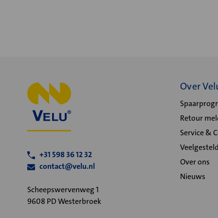
Over Vel
Spaarpro
Retour me
Service & 
Veelgestel
+31 598 36 12 32
Over ons
contact@velu.nl
Nieuws
Scheepswervenweg 1
9608 PD Westerbroek