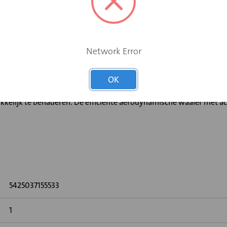
tuurde Natuurlijke Ventilatiesystemen (VNV). De druksturing zorg
Valve of iAV biedt de Duco RoofFan de oplossing voor het eerste 
Network Error
nstallatie- en onderhoudsgemak. De RoofFan weegt slechts 11 kil
OK
k. Losse printplaten onder de kap zijn er niet. De voeding en alle
makkelijk te benaderen. De efficiënte aerodynamische waaier me
5425037155533
1