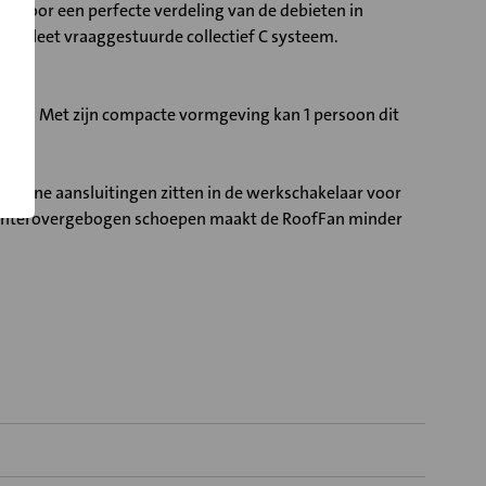
t voor een perfecte verdeling van de debieten in
compleet vraaggestuurde collectief C systeem.
ogram. Met zijn compacte vormgeving kan 1 persoon dit
 externe aansluitingen zitten in de werkschakelaar voor
t achterovergebogen schoepen maakt de RoofFan minder