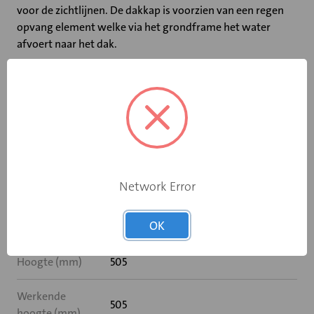
voor de zichtlijnen. De dakkap is voorzien van een regen
opvang element welke via het grondframe het water
afvoert naar het dak.
Specificaties
Lengte (mm)
1800
Breedte (mm)
1400
Network Error
Materiaal
Aluminium
OK
behuizing
Hoogte (mm)
505
Werkende
505
hoogte (mm)