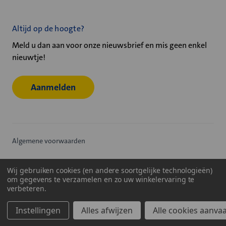
Altijd op de hoogte?
Meld u dan aan voor onze nieuwsbrief en mis geen enkel
nieuwtje!
Aanmelden
Algemene voorwaarden
Privacy statement
Wij gebruiken cookies (en andere soortgelijke technologieën)
om gegevens te verzamelen en zo uw winkelervaring te
Cookiebeleid
verbeteren.
© 2026
Velu - Onderdeel van de Nijburg Industry Group
Instellingen
Alles afwijzen
Alle cookies aanva