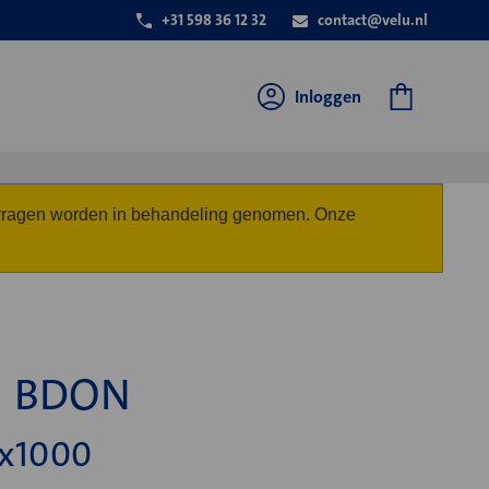
+31 598 36 12 32
contact@velu.nl
Inloggen
anvragen worden in behandeling genomen. Onze
d BDON
x1000