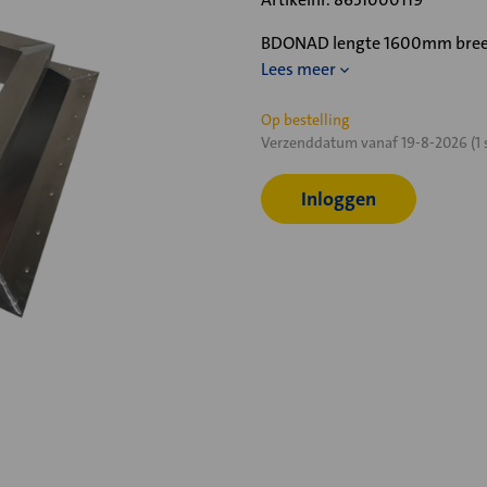
BDONAD lengte 1600mm breed
Lees meer
Huidige
Op bestelling
Verzenddatum vanaf 19-8-2026 (1 
voorraad:
Inloggen