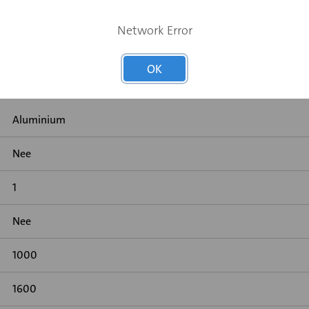
stendig aluminium
Network Error
OK
Aluminium
Nee
1
Nee
1000
1600