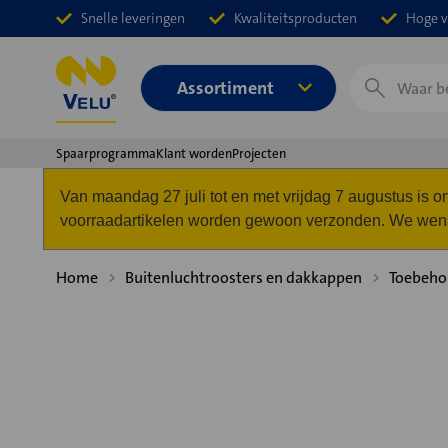
Snelle leveringen
Kwaliteitsproducten
Hoge v
Zoeken
Assortiment
Spaarprogramma
Klant worden
Projecten
Van maandag 27 juli tot en met vrijdag 7 augustus is
voorraadartikelen worden gewoon verzonden. We wense
Home
Buitenluchtroosters en dakkappen
Toebeho