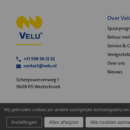
Over Vel
Spaarpro
Retour me
Service & 
Veelgestel
+31 598 36 12 32
Over ons
contact@velu.nl
Nieuws
Scheepswervenweg 1
9608 PD Westerbroek
Wij gebruiken cookies (en andere soortgelijke technologieën) o
Algemene voorwaarden
Privacy statement
Cookiebeleid
Instellingen
Alles afwijzen
Alle cookies aanv