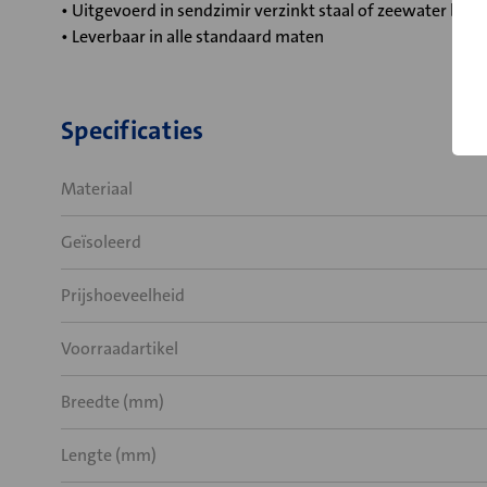
• Uitgevoerd in sendzimir verzinkt staal of zeewater be
• Leverbaar in alle standaard maten
Specificaties
Materiaal
Geïsoleerd
Prijshoeveelheid
Voorraadartikel
Breedte (mm)
Lengte (mm)