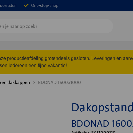
oorraden
One-stop-shop
 onze productieafdeling grotendeels gesloten. Leveringen en a
n iedereen een fijne vakantie!
ren dakkappen
BDONAD 1600x1000
Dakopstan
BDONAD 1600
Artikelnr. 8651000119