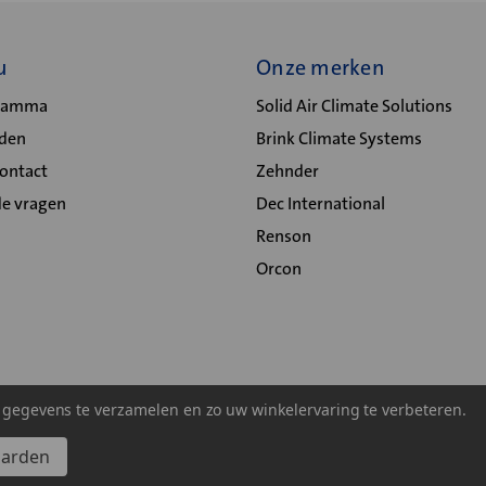
u
Onze merken
gramma
Solid Air Climate Solutions
lden
Brink Climate Systems
Contact
Zehnder
de vragen
Dec International
Renson
Orcon
m gegevens te verzamelen en zo uw winkelervaring te verbeteren.
aarden