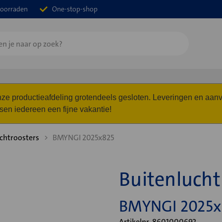
oorraden
One-stop-shop
 onze productieafdeling grotendeels gesloten. Leveringen en a
n iedereen een fijne vakantie!
chtroosters
BMYNGI 2025x825
Buitenluch
BMYNGI 2025x
Artikelnr. 8601000692