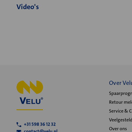
Video's
Over Vel
Spaarpro
Retour me
Service & 
Veelgestel
+31 598 36 12 32
Over ons
contact@velu.nl