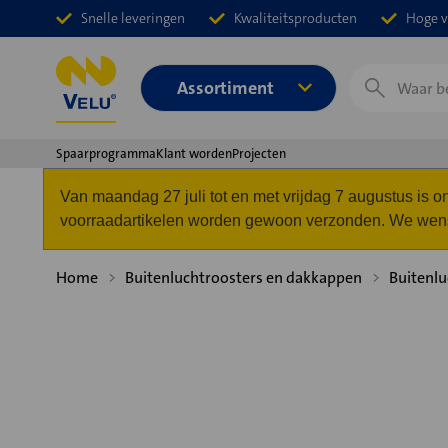
Snelle leveringen
Kwaliteitsproducten
Hoge v
Zoeken
Assortiment
Spaarprogramma
Klant worden
Projecten
Van maandag 27 juli tot en met vrijdag 7 augustus is
voorraadartikelen worden gewoon verzonden. We wense
Home
Buitenluchtroosters en dakkappen
Buitenlu