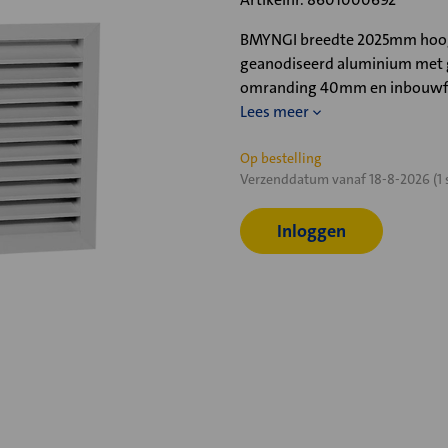
BMYNGI breedte 2025mm hoogt
geanodiseerd aluminium met g
omranding 40mm en inbouwf
Lees meer
Huidige
Op bestelling
Verzenddatum vanaf 18-8-2026 (1 
voorraad:
Inloggen