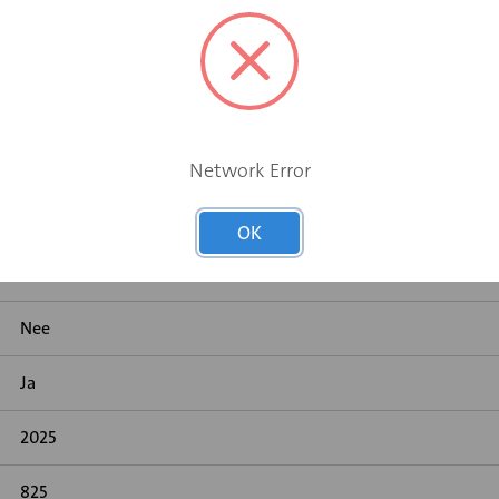
Network Error
OK
Aluminium
Nee
Ja
2025
825