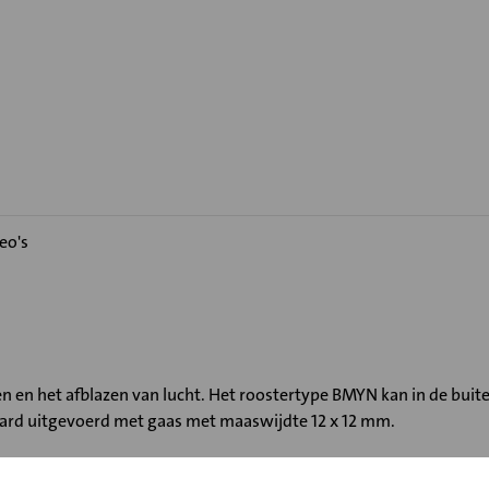
eo's
gen en het afblazen van lucht. Het roostertype BMYN kan in de 
aard uitgevoerd met gaas met maaswijdte 12 x 12 mm.