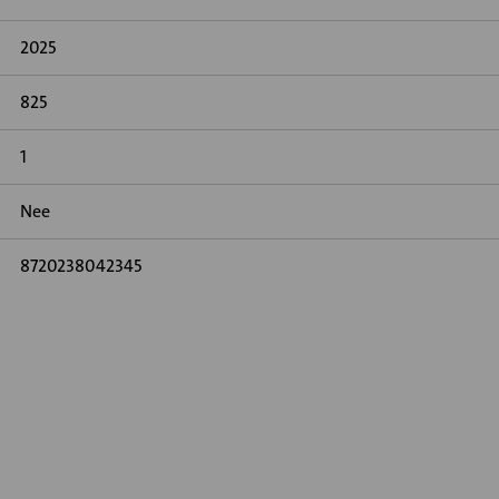
2025
825
1
Nee
8720238042345