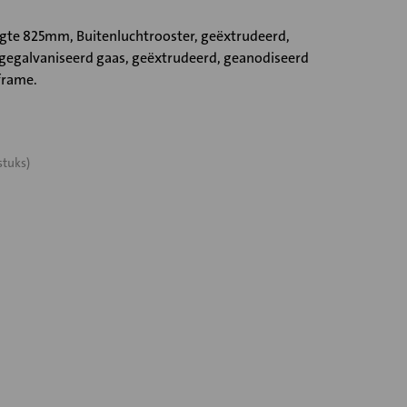
e 825mm, Buitenluchtrooster, geëxtrudeerd,
egalvaniseerd gaas, geëxtrudeerd, geanodiseerd
rame.
stuks)