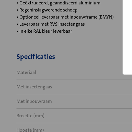
• Geëxtrudeerd, geanodiseerd aluminium
• Regeninslagwerende schoep
• Optioneel leverbaar met inbouwframe (BMYN)
• Leverbaar met RVS insectengaas
• In elke RAL kleur leverbaar
Specificaties
Materiaal
Met insectengaas
Met inbouwraam
Breedte (mm)
Hoogte (mm)