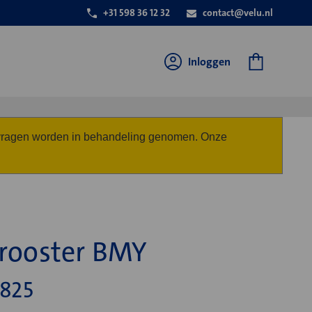
+31 598 36 12 32
contact@velu.nl
Inloggen
anvragen worden in behandeling genomen. Onze
trooster BMY
825