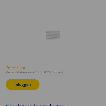
Huidige
Op bestelling
Verzenddatum vanaf 18-8-2026 (1 stuks)
voorraad:
Inloggen