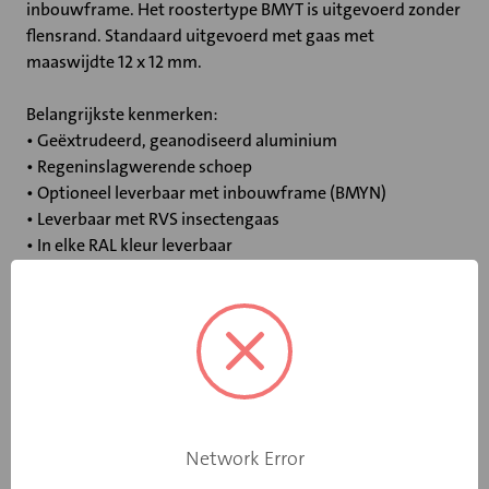
inbouwframe. Het roostertype BMYT is uitgevoerd zonder
flensrand. Standaard uitgevoerd met gaas met
maaswijdte 12 x 12 mm.
Belangrijkste kenmerken:
• Geëxtrudeerd, geanodiseerd aluminium
• Regeninslagwerende schoep
• Optioneel leverbaar met inbouwframe (BMYN)
• Leverbaar met RVS insectengaas
• In elke RAL kleur leverbaar
Specificaties
Materiaal
Aluminium
Met insectengaas
Nee
Network Error