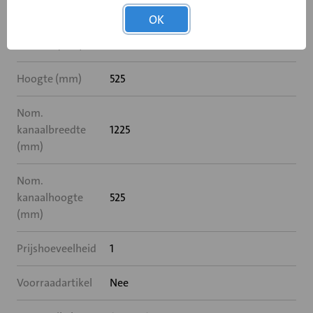
Met inbouwraam
Ja
OK
Breedte (mm)
1225
Hoogte (mm)
525
Nom.
kanaalbreedte
1225
(mm)
Nom.
kanaalhoogte
525
(mm)
Prijshoeveelheid
1
Voorraadartikel
Nee