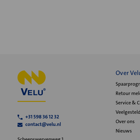
Over Vel
Spaarpro
Retour me
Service & 
Veelgestel
+31 598 36 12 32
Over ons
contact@velu.nl
Nieuws
Scheepswervenweg 1