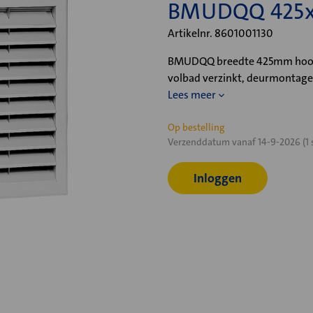
BMUDQQ 425x
Artikelnr. 8601001130
BMUDQQ breedte 425mm hoogt
volbad verzinkt, deurmontage
Lees meer
Huidige
Op bestelling
Verzenddatum vanaf 14-9-2026 (1 
voorraad:
Inloggen