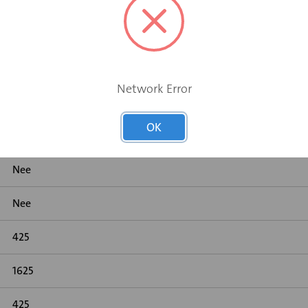
raraam
Network Error
OK
Staal verzinkt
Nee
Nee
425
1625
425