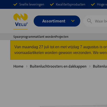
Snelle leveringen
Kwaliteitsproducten
Hoge v
Zoeken
Assortiment
Spaarprogramma
Klant worden
Projecten
Van maandag 27 juli tot en met vrijdag 7 augustus is
voorraadartikelen worden gewoon verzonden. We wense
Home
Buitenluchtroosters en dakkappen
Buitenlu