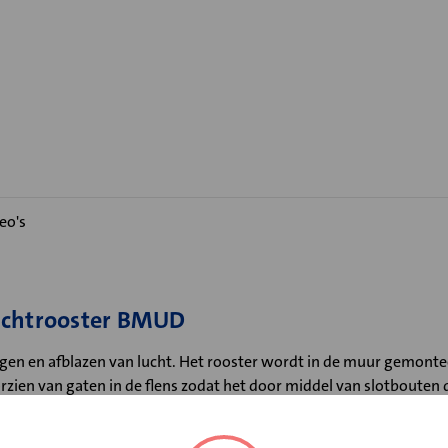
eo's
luchtrooster BMUD
igen en afblazen van lucht. Het rooster wordt in de muur gemont
ien van gaten in de flens zodat het door middel van slotbouten