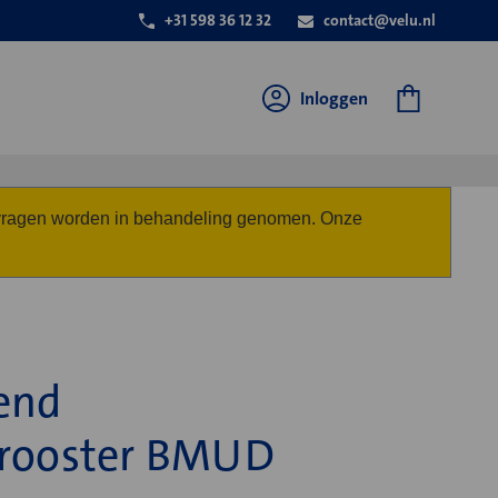
+31 598 36 12 32
contact@velu.nl
Inloggen
anvragen worden in behandeling genomen. Onze
end
trooster BMUD