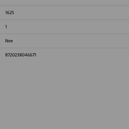
1625
1
Nee
8720238046671