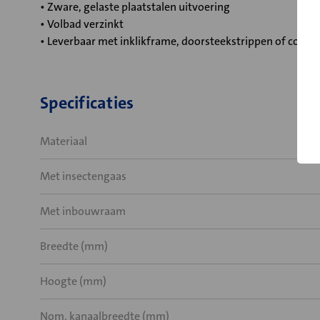
• Zware, gelaste plaatstalen uitvoering
• Volbad verzinkt
• Leverbaar met inklikframe, doorsteekstrippen of cont
Specificaties
Materiaal
Met insectengaas
Met inbouwraam
Breedte (mm)
Hoogte (mm)
Nom. kanaalbreedte (mm)