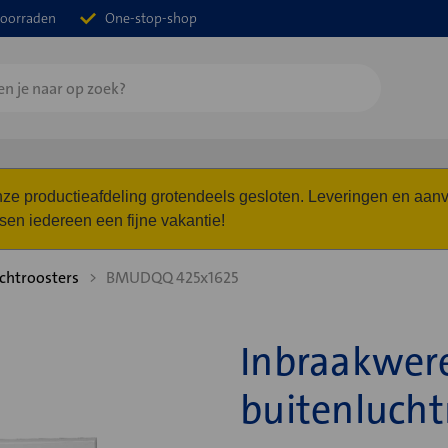
oorraden
One-stop-shop
 onze productieafdeling grotendeels gesloten. Leveringen en a
n iedereen een fijne vakantie!
chtroosters
BMUDQQ 425x1625
Inbraakwer
buitenluch