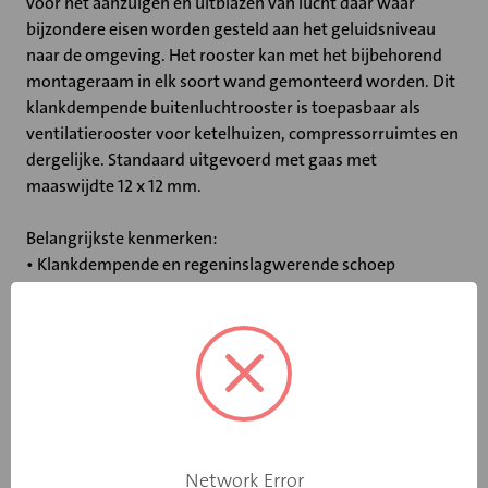
voor het aanzuigen en uitblazen van lucht daar waar
bijzondere eisen worden gesteld aan het geluidsniveau
naar de omgeving. Het rooster kan met het bijbehorend
montageraam in elk soort wand gemonteerd worden. Dit
klankdempende buitenluchtrooster is toepasbaar als
ventilatierooster voor ketelhuizen, compressorruimtes en
dergelijke. Standaard uitgevoerd met gaas met
maaswijdte 12 x 12 mm.
Belangrijkste kenmerken:
• Klankdempende en regeninslagwerende schoep
• Sendzimir verzinkt plaatstalen uitvoering
• Leverbaar met RVS insectengaas
• In elke RAL kleur leverbaar
Specificaties
Network Error