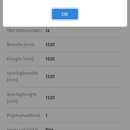
Materiaal
Sendzimir verzinkt staal
OK
Met insectengaas
Nee
Met inbouwraam
Ja
Breedte (mm)
1320
Hoogte (mm)
1320
Sparingbreedte
1320
(mm)
Sparinghoogte
1320
(mm)
Prijshoeveelheid
1
Voorraadartikel
Nee