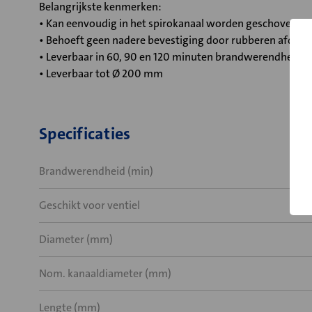
Belangrijkste kenmerken:
• Kan eenvoudig in het spirokanaal worden geschoven
• Behoeft geen nadere bevestiging door rubberen afdich
• Leverbaar in 60, 90 en 120 minuten brandwerendheid
• Leverbaar tot Ø 200 mm
Specificaties
Brandwerendheid (min)
Geschikt voor ventiel
Diameter (mm)
Nom. kanaaldiameter (mm)
Lengte (mm)