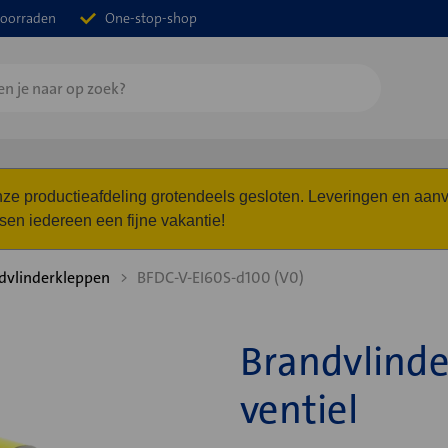
oorraden
One-stop-shop
 onze productieafdeling grotendeels gesloten. Leveringen en a
n iedereen een fijne vakantie!
dvlinderkleppen
BFDC-V-EI60S-d100 (V0)
Brandvlinde
ventiel