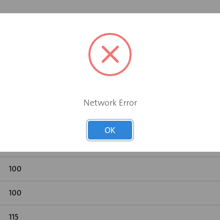
ting
Network Error
60
OK
Ja
100
100
115