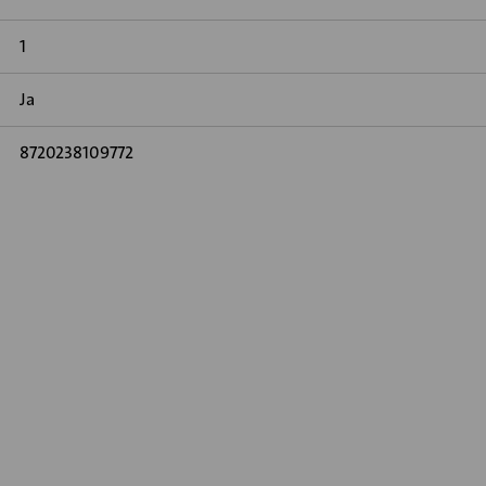
1
Ja
8720238109772