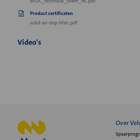
BFDC_technical_sheet_NL.pdf
Product certificaten
solid-air-dop-bfdc.pdf
Video's
Over Vel
Spaarpro