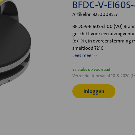
BFDC-V-EI60S-
Artikelnr. 9250009557
BFDC-V-EI60S-d100 (V0) Brand
geschikt voor een afzuigventi
(o<->i), in overeenstemming m
smeltlood 72°C.
Lees meer
Huidige
53 stuks op voorraad
Verzenddatum vanaf 10-8-2026 (1 
voorraad:
Inloggen