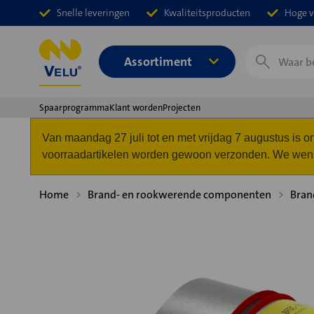
Snelle leveringen
Kwaliteitsproducten
Hoge v
Zoeken
Assortiment
Spaarprogramma
Klant worden
Projecten
Van maandag 27 juli tot en met vrijdag 7 augustus is
voorraadartikelen worden gewoon verzonden. We wense
Home
Brand- en rookwerende componenten
Bran