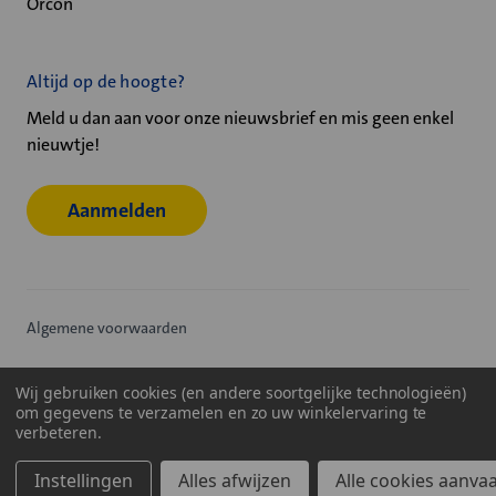
Orcon
Altijd op de hoogte?
Meld u dan aan voor onze nieuwsbrief en mis geen enkel
nieuwtje!
Aanmelden
Algemene voorwaarden
Privacy statement
Wij gebruiken cookies (en andere soortgelijke technologieën)
om gegevens te verzamelen en zo uw winkelervaring te
Cookiebeleid
verbeteren.
© 2026
Velu - Onderdeel van de Nijburg Industry Group
Instellingen
Alles afwijzen
Alle cookies aanva