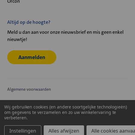
Orcon
Altijd op de hoogte?
Meld u dan aan voor onze nieuwsbrief en mis geen enkel
nieuwtje!
Aanmelden
Algemene voorwaarden
Privacy statement
Wij gebruiken cookies (en andere soortgelijke technologieën)
om gegevens te verzamelen en zo uw winkelervaring te
Cookiebeleid
verbeteren.
© 2026
Velu - Onderdeel van de Nijburg Industry Group
Instellingen
Alles afwijzen
Alle cookies aanva