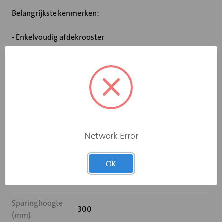
Belangrijkste kenmerken:
- Enkelvoudig afdekrooster
- Uitsluitend voor overstroom situaties
Specificaties
Breedte (mm)
350
Network Error
Hoogte (mm)
300
OK
Sparingbreedte
350
(mm)
Sparinghoogte
300
(mm)