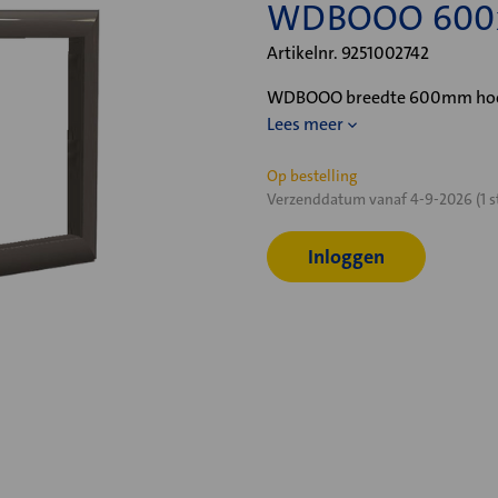
WDBOOO 600x
Artikelnr. 9251002742
WDBOOO breedte 600mm hoogt
Lees meer
Huidige
Op bestelling
Verzenddatum vanaf 4-9-2026 (1 s
voorraad:
Inloggen