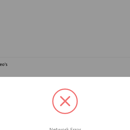
eo's
OO brandwerend rooster
element type WDBEOO bij een afwijkende deurdikte.
Network Error