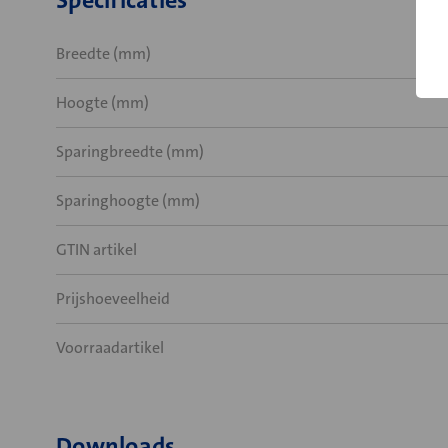
Specificaties
Breedte (mm)
Hoogte (mm)
Sparingbreedte (mm)
Sparinghoogte (mm)
GTIN artikel
Prijshoeveelheid
Voorraadartikel
Downloads