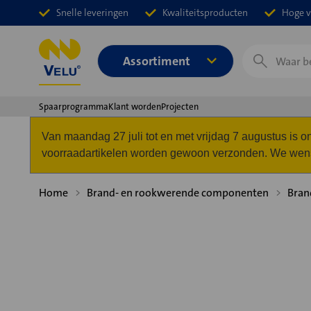
Snelle leveringen
Kwaliteitsproducten
Hoge v
Zoeken
Assortiment
Spaarprogramma
Klant worden
Projecten
Van maandag 27 juli tot en met vrijdag 7 augustus is
voorraadartikelen worden gewoon verzonden. We wense
Home
Brand- en rookwerende componenten
Bran