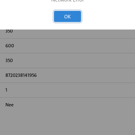
600
OK
350
600
350
8720238141956
1
Nee