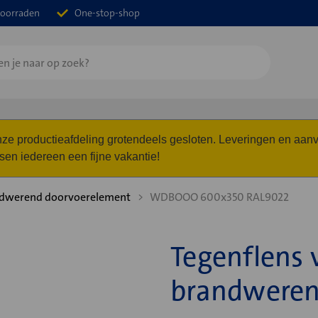
oorraden
One-stop-shop
 onze productieafdeling grotendeels gesloten. Leveringen en a
n iedereen een fijne vakantie!
dwerend doorvoerelement
WDBOOO 600x350 RAL9022
Tegenflens
brandweren