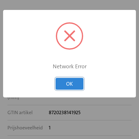
Specificaties
Breedte (mm)
600
Hoogte (mm)
200
Network Error
Sparingbreedte
600
(mm)
OK
Sparinghoogte
200
(mm)
GTIN artikel
8720238141925
Prijshoeveelheid
1