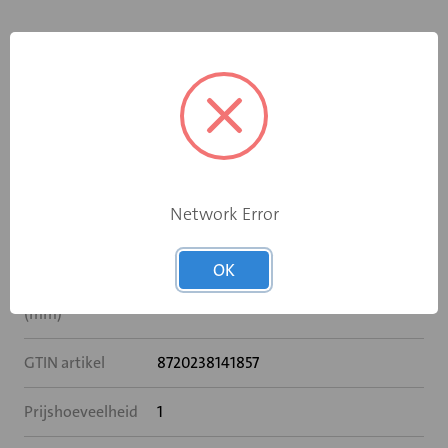
Specificaties
Breedte (mm)
550
Hoogte (mm)
200
Network Error
Sparingbreedte
550
(mm)
OK
Sparinghoogte
200
(mm)
GTIN artikel
8720238141857
Prijshoeveelheid
1