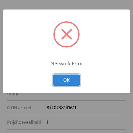
Specificaties
Breedte (mm)
350
Hoogte (mm)
400
Network Error
Sparingbreedte
350
(mm)
OK
Sparinghoogte
400
(mm)
GTIN artikel
8720238141611
Prijshoeveelheid
1