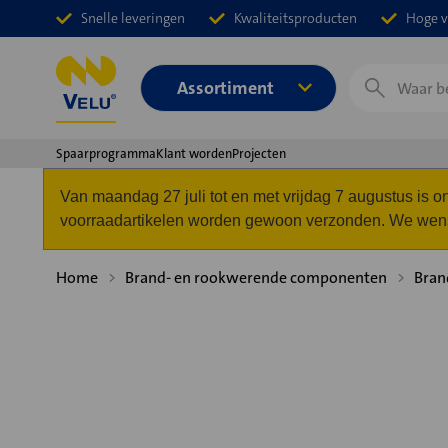
Snelle leveringen
Kwaliteitsproducten
Hoge v
Zoeken
Assortiment
Spaarprogramma
Klant worden
Projecten
Van maandag 27 juli tot en met vrijdag 7 augustus is
voorraadartikelen worden gewoon verzonden. We wense
Home
Brand- en rookwerende componenten
Bran