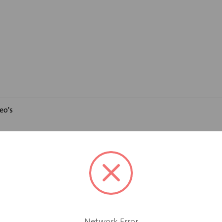
eo's
OO brandwerend rooster
element type WDBEOO bij een afwijkende deurdikte.
Network Error