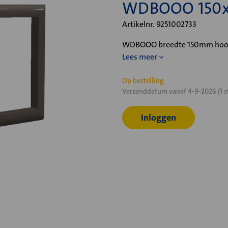
WDBOOO 150x
Artikelnr. 9251002733
WDBOOO breedte 150mm hoogt
Lees meer
Huidige
Op bestelling
Verzenddatum vanaf 4-9-2026 (1 s
voorraad:
Inloggen