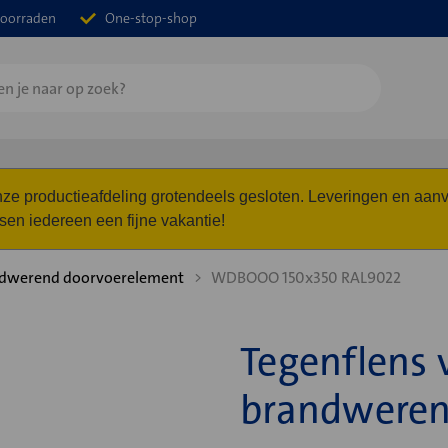
oorraden
One-stop-shop
 onze productieafdeling grotendeels gesloten. Leveringen en a
n iedereen een fijne vakantie!
dwerend doorvoerelement
WDBOOO 150x350 RAL9022
Tegenflens
brandweren