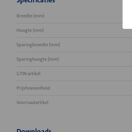
Specificaties
Breedte (mm)
Hoogte (mm)
Sparingbreedte (mm)
Sparinghoogte (mm)
GTIN artikel
Prijshoeveelheid
Voorraadartikel
Downloads