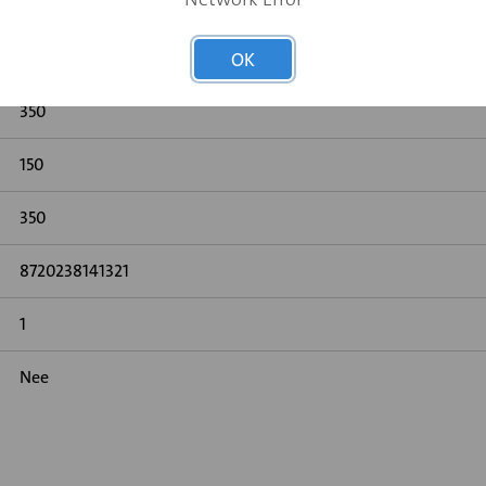
150
OK
350
150
350
8720238141321
1
Nee