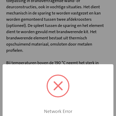
toepassing in brandvertragende wand- of
deurconstructies, ook in vochtige situaties. Het dient
mechanisch in de sparing te worden vastgezet en kan
worden gemonteerd tussen twee afdekroosters
(optioneel). De spleet tussen de sparing en het element
dient te worden gevuld met brandwerende kit. Het
brandwerende element bestaat uit thermisch
opschuimend materiaal, omsloten door metalen
profielen.
Bij temperaturen boven de 190 °C neemt het sterk in
volume toe en sluit daardoor de opening af.
Belangrijkste kenmerken:
• Verkrijgbaar met afdekrooster(s)
• Buitenluchtoepassing, vochtige omgeving
• Het rooster is gemaakt van thermisch opschuimend
materiaal omsloten door metalen profielen
Network Error