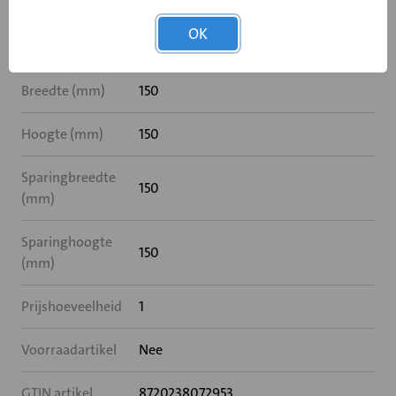
OK
Specificaties
Breedte (mm)
150
Hoogte (mm)
150
Sparingbreedte
150
(mm)
Sparinghoogte
150
(mm)
Prijshoeveelheid
1
Voorraadartikel
Nee
GTIN artikel
8720238072953