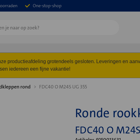
oorraden
One-stop-shop
 onze productieafdeling grotendeels gesloten. Leveringen en a
n iedereen een fijne vakantie!
dkleppen rond
FDC40 O M24S UG 355
Ronde rook
FDC40 O M24S
Artikelnr. 9250013631