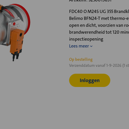
FDC40 O M24S UG 355 Brandkle
Belimo BFN24-T met thermo-ele
open en dicht, voorzien van r
brandwerendheid tot 120 minu
inspectieopening
Lees meer
Huidige
Op bestelling
Verzenddatum vanaf 1-9-2026 (1 st
voorraad:
Inloggen