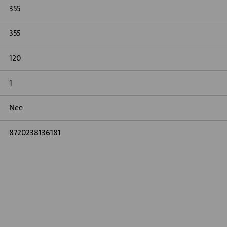
355
355
120
1
Nee
8720238136181