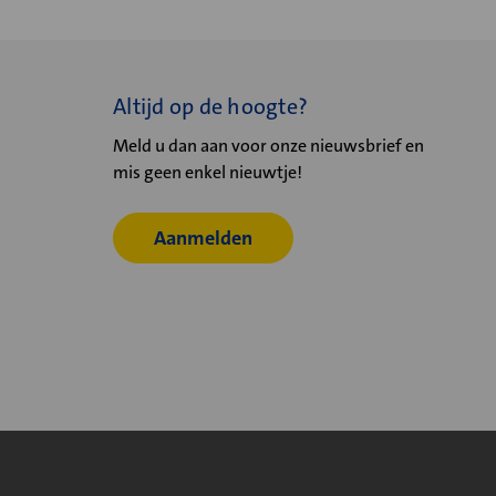
Altijd op de hoogte?
Meld u dan aan voor onze nieuwsbrief en
mis geen enkel nieuwtje!
Aanmelden
© 2026
Velu - Onderdeel van de Nijburg Industry Group