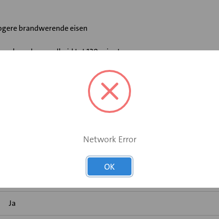
 hogere brandwerende eisen
t een brandwerendheid tot 120 minuten
 en brandhaard
Network Error
Elektromotor 24 V
OK
Ja
Ja