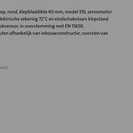
p, rond, klepbladdikte 40 mm, model 355, servomotor
ktrische zekering 72°C en eindschakelaars klepstand
ooksensor, in overstemming met EN 15650,
ten afhankelijk van inbouwconstructie, voorzien van
uks)