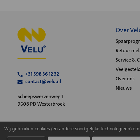
Over Vel
Spaarpro
Retour me
Service & 
Veelgestel
+31 598 36 12 32
Over ons
contact@velu.nl
Nieuws
Scheepswervenweg 1
9608 PD Westerbroek
Wij gebruiken cookies (en andere soortgelijke technologieën) o
Algemene voorwaarden
Privacy statement
Cookiebeleid