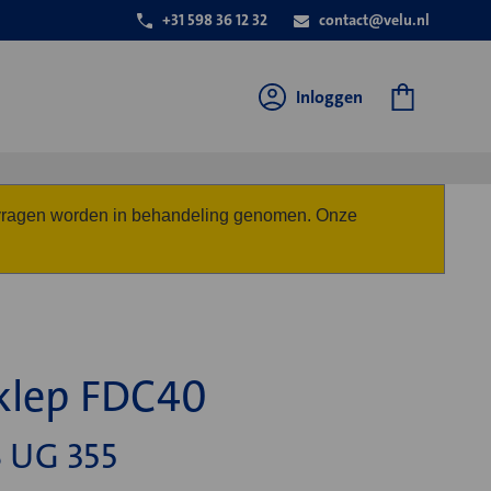
+31 598 36 12 32
contact@velu.nl
Inloggen
anvragen worden in behandeling genomen. Onze
klep FDC40
 UG 355