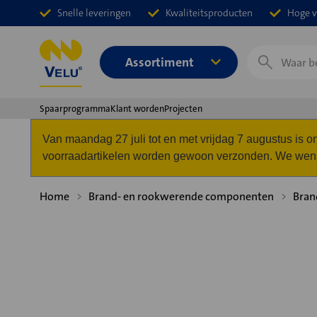
Snelle leveringen
Kwaliteitsproducten
Hoge v
Zoeken
Assortiment
Spaarprogramma
Klant worden
Projecten
Van maandag 27 juli tot en met vrijdag 7 augustus is
voorraadartikelen worden gewoon verzonden. We wense
Home
Brand- en rookwerende componenten
Bran