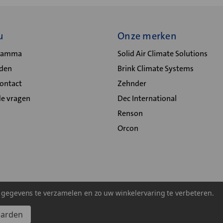
u
Onze merken
gramma
Solid Air Climate Solutions
lden
Brink Climate Systems
Contact
Zehnder
de vragen
Dec International
Renson
Orcon
m gegevens te verzamelen en zo uw winkelervaring te verbeteren.
aarden