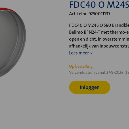
FDC40 O M24S
Artikelnr. 9250011137
FDC40 O M24S O 560 Brandkle
Belimo BFN24-T met thermo-ele
open en dicht, in overstemmi
afhankelijk van inbouwconstru
Lees meer
Huidige
Op bestelling
Verzenddatum vanaf 27-8-2026 (1 
voorraad:
Inloggen