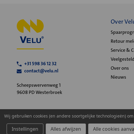
Over Vel
Spaarpro
Retour me
Service & 
Veelgestel
+31 598 36 12 32
Over ons
contact@velu.nl
Nieuws
Scheepswervenweg 1
9608 PD Westerbroek
Wij gebruiken cookies (en andere soortgelijke technologieën) o
Algemene voorwaarden
Privacy statement
Cookiebeleid
Instellingen
Alles afwijzen
Alle cookies aanv