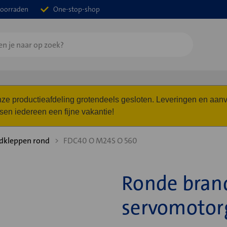
oorraden
One-stop-shop
 onze productieafdeling grotendeels gesloten. Leveringen en a
n iedereen een fijne vakantie!
dkleppen rond
FDC40 O M24S O 560
Ronde bran
servomotor