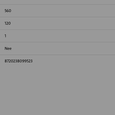
560
120
1
Nee
8720238099523