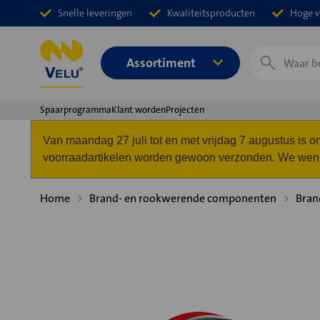
Snelle leveringen
Kwaliteitsproducten
Hoge v
Zoeken
Assortiment
Spaarprogramma
Klant worden
Projecten
Van maandag 27 juli tot en met vrijdag 7 augustus is
voorraadartikelen worden gewoon verzonden. We wense
Home
Brand- en rookwerende componenten
Bran