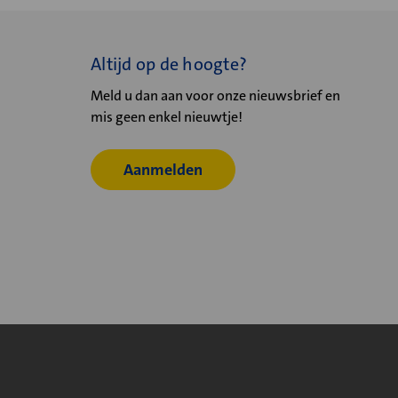
Altijd op de hoogte?
Meld u dan aan voor onze nieuwsbrief en
mis geen enkel nieuwtje!
Aanmelden
© 2026
Velu - Onderdeel van de Nijburg Industry Group