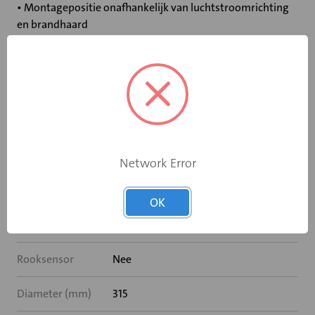
• Montagepositie onafhankelijk van luchtstroomrichting
en brandhaard
• LUKA C/ATC 3
• Smeltveiligheid zijdelings uitneembaar
Specificaties
Bediening
Elektromotor 24 V
Network Error
Opgebouwde
OK
eindschakelaar op
Ja
dichtstand
Rooksensor
Nee
Diameter (mm)
315