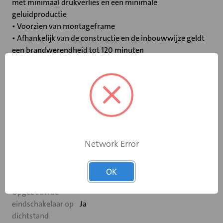
met minimaal drukverlies en een minimale
geluidproductie
• Voorzien van montageframe
• Afhankelijk van de constructie en de inbouwwijze geldt
een brandwerendheid tot 120 minuten
• Montagepositie onafhankelijk van luchtstroomrichting
en brandhaard
• LUKA C/ATC 3
• Smeltveiligheid zijdelings uitneembaar
Specificaties
Network Error
Bediening
Elektromotor 24 V
OK
Opgebouwde
eindschakelaar op
Ja
dichtstand