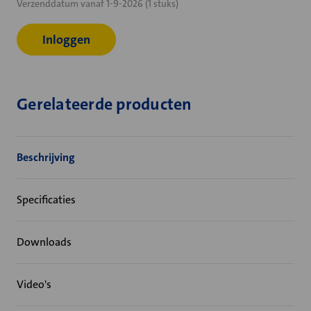
Verzenddatum vanaf 1-9-2026 (1 stuks)
voorraad:
Inloggen
Gerelateerde producten
Beschrijving
Specificaties
Downloads
Video's