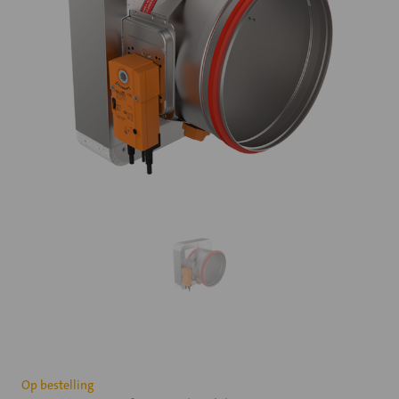
Huidige
Op bestelling