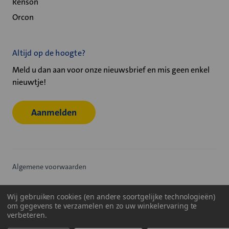
Renson
Orcon
Altijd op de hoogte?
Meld u dan aan voor onze nieuwsbrief en mis geen enkel
nieuwtje!
Aanmelden
Algemene voorwaarden
Privacy statement
Wij gebruiken cookies (en andere soortgelijke technologieën)
om gegevens te verzamelen en zo uw winkelervaring te
Cookiebeleid
verbeteren.
© 2026
Velu - Onderdeel van de Nijburg Industry Group