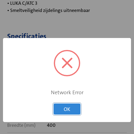
• LUKA C/ATC 3
• Smeltveiligheid zijdelings uitneembaar
Specificaties
Bediening
Standaard smeltpatroon
Opgebouwde
eindschakelaar
Nee
op dichtstand
Network Error
Rooksensor
Nee
OK
Inbouwframe
Geen
Breedte (mm)
400