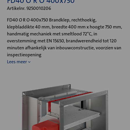
FD40 O R O 400x750
Artikelnr. 9250010206
FD40 O R O 400x750 Brandklep, rechthoekig,
klepbladdikte 40 mm, breedte 400 mm x hoogte 750 mm,
handmatig mechaniek met smeltlood 72°C, in
overstemming met EN 15650, brandwerendheid tot 120
minuten afhankelijk van inbouwconstructie, voorzien van
inspectieopening
Lees meer