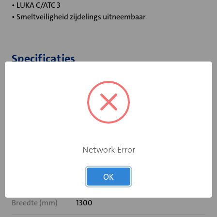
• LUKA C/ATC 3
• Smeltveiligheid zijdelings uitneembaar
Specificaties
Bediening
Standaard smeltpatroon
Opgebouwde
eindschakelaar
Nee
op dichtstand
Network Error
Rooksensor
Nee
OK
Inbouwframe
Geen
Breedte (mm)
1300