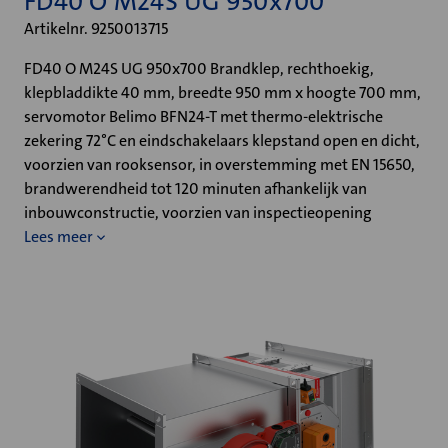
FD40 O M24S UG 950x700
Artikelnr. 9250013715
FD40 O M24S UG 950x700 Brandklep, rechthoekig,
klepbladdikte 40 mm, breedte 950 mm x hoogte 700 mm,
servomotor Belimo BFN24-T met thermo-elektrische
zekering 72°C en eindschakelaars klepstand open en dicht,
voorzien van rooksensor, in overstemming met EN 15650,
brandwerendheid tot 120 minuten afhankelijk van
inbouwconstructie, voorzien van inspectieopening
Lees meer