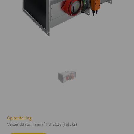
Huidige
Op bestelling
Verzenddatum vanaf 1-9-2026 (1 stuks)
voorraad: