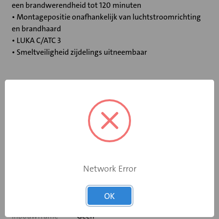
een brandwerendheid tot 120 minuten
• Montagepositie onafhankelijk van luchtstroomrichting
en brandhaard
• LUKA C/ATC 3
• Smeltveiligheid zijdelings uitneembaar
Specificaties
Bediening
Elektromotor 24 V
Opgebouwde
eindschakelaar
Ja
Network Error
op dichtstand
Rooksensor
Ja
OK
Inbouwframe
Geen