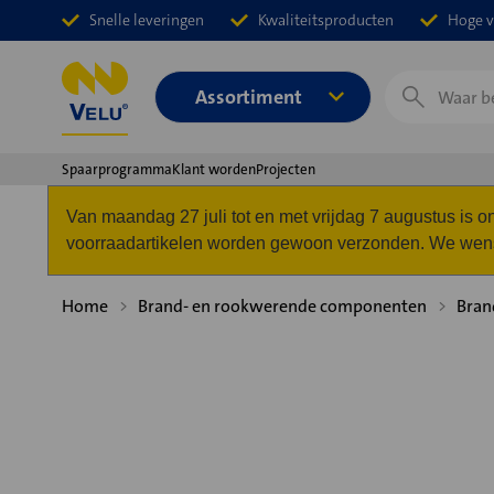
Snelle leveringen
Kwaliteitsproducten
Hoge v
Zoeken
Assortiment
Spaarprogramma
Klant worden
Projecten
Van maandag 27 juli tot en met vrijdag 7 augustus is
voorraadartikelen worden gewoon verzonden. We wense
Home
Brand- en rookwerende componenten
Bran