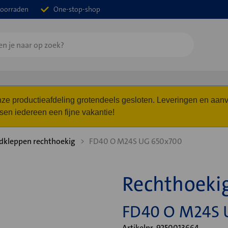
oorraden
One-stop-shop
 onze productieafdeling grotendeels gesloten. Leveringen en a
n iedereen een fijne vakantie!
dkleppen rechthoekig
FD40 O M24S UG 650x700
Rechthoeki
FD40 O M24S 
Artikelnr. 9250013664