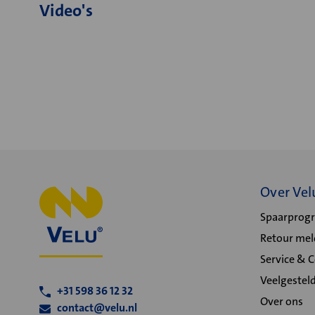
Video's
Over Vel
Spaarpro
Retour me
Service & 
Veelgestel
+31 598 36 12 32
Over ons
contact@velu.nl