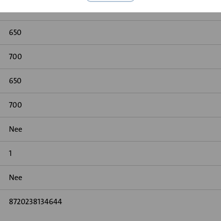
Geen
650
700
650
700
Nee
1
Nee
8720238134644