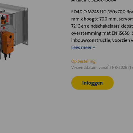
FD40 O M24S UG 650x700 Bran
mm x hoogte 700 mm, servomo
72°C en eindschakelaars klepst
overstemming met EN 15650, b
inbouwconstructie, voorzien 
Lees meer
Huidige
Op bestelling
Verzenddatum vanaf 31-8-2026 (1 
voorraad:
Inloggen