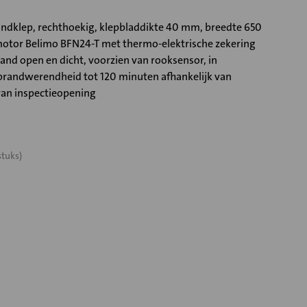
dklep, rechthoekig, klepbladdikte 40 mm, breedte 650
tor Belimo BFN24-T met thermo-elektrische zekering
and open en dicht, voorzien van rooksensor, in
randwerendheid tot 120 minuten afhankelijk van
van inspectieopening
stuks)