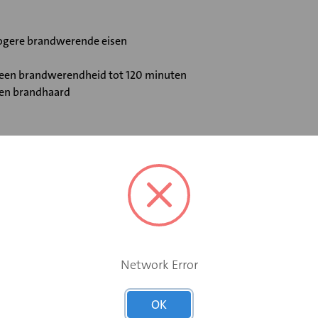
 hogere brandwerende eisen
t een brandwerendheid tot 120 minuten
 en brandhaard
Elektromotor 24 V
Ja
Network Error
Ja
OK