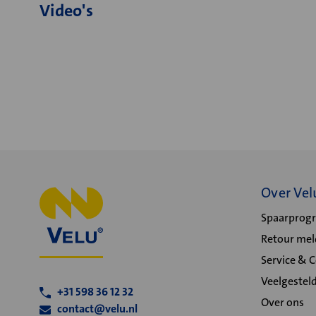
Video's
Over Vel
Spaarpro
Retour me
Service & 
Veelgestel
+31 598 36 12 32
Over ons
contact@velu.nl