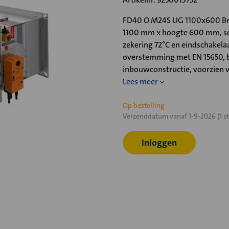
FD40 O M24S UG 1100x600 Bra
1100 mm x hoogte 600 mm, se
zekering 72°C en eindschakelaa
overstemming met EN 15650, b
inbouwconstructie, voorzien 
Lees meer
Huidige
Op bestelling
Verzenddatum vanaf 1-9-2026 (1 st
voorraad:
Inloggen