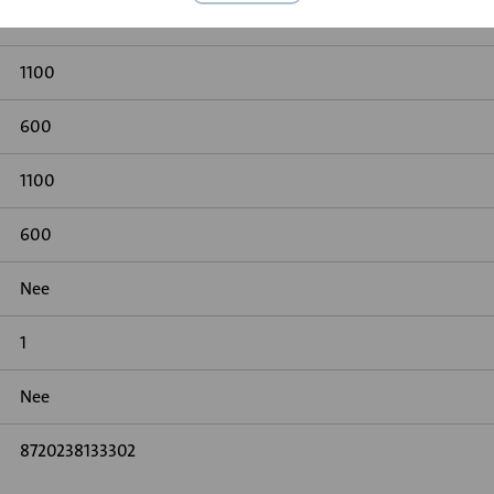
Geen
1100
600
1100
600
Nee
1
Nee
8720238133302