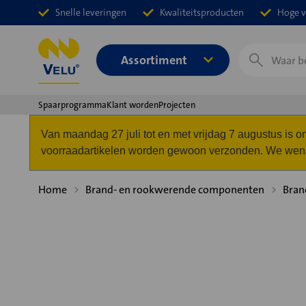
Snelle leveringen
Kwaliteitsproducten
Hoge v
Zoeken
Assortiment
Spaarprogramma
Klant worden
Projecten
Van maandag 27 juli tot en met vrijdag 7 augustus is
voorraadartikelen worden gewoon verzonden. We wense
Home
Brand- en rookwerende componenten
Bran