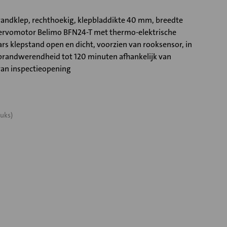
ndklep, rechthoekig, klepbladdikte 40 mm, breedte
rvomotor Belimo BFN24-T met thermo-elektrische
rs klepstand open en dicht, voorzien van rooksensor, in
randwerendheid tot 120 minuten afhankelijk van
van inspectieopening
uks)