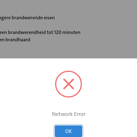
 hogere brandwerende eisen
t een brandwerendheid tot 120 minuten
 en brandhaard
Elektromotor 24 V
Ja
Network Error
Ja
OK