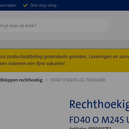
oorraden
One-stop-shop
 onze productieafdeling grotendeels gesloten. Leveringen en a
n iedereen een fijne vakantie!
dkleppen rechthoekig
FD40 O M24S UG 1100x600
Rechthoeki
FD40 O M24S 
Artikelnr. 9250013752