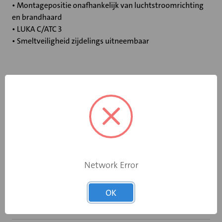
• Montagepositie onafhankelijk van luchtstroomrichting
en brandhaard
• LUKA C/ATC 3
• Smeltveiligheid zijdelings uitneembaar
Specificaties
Bediening
Elektromotor 24 V
Opgebouwde
eindschakelaar
Ja
op dichtstand
Network Error
Rooksensor
Nee
OK
Inbouwframe
Geen