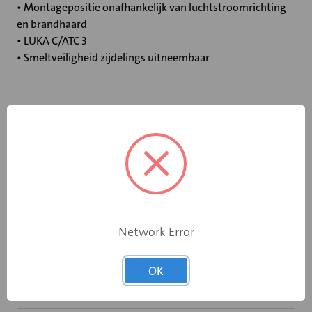
• Montagepositie onafhankelijk van luchtstroomrichting
en brandhaard
• LUKA C/ATC 3
• Smeltveiligheid zijdelings uitneembaar
Specificaties
Bediening
Elektromotor 24 V
Opgebouwde
eindschakelaar
Ja
op dichtstand
Network Error
Rooksensor
Nee
OK
Inbouwframe
Geen