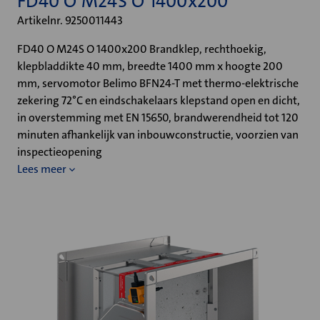
FD40 O M24S O 1400x200
Artikelnr. 9250011443
FD40 O M24S O 1400x200 Brandklep, rechthoekig,
klepbladdikte 40 mm, breedte 1400 mm x hoogte 200
mm, servomotor Belimo BFN24-T met thermo-elektrische
zekering 72°C en eindschakelaars klepstand open en dicht,
in overstemming met EN 15650, brandwerendheid tot 120
minuten afhankelijk van inbouwconstructie, voorzien van
inspectieopening
Lees meer