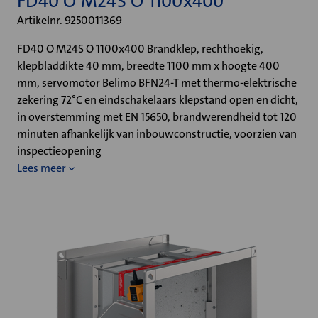
FD40 O M24S O 1100x400
Artikelnr. 9250011369
FD40 O M24S O 1100x400 Brandklep, rechthoekig,
klepbladdikte 40 mm, breedte 1100 mm x hoogte 400
mm, servomotor Belimo BFN24-T met thermo-elektrische
zekering 72°C en eindschakelaars klepstand open en dicht,
in overstemming met EN 15650, brandwerendheid tot 120
minuten afhankelijk van inbouwconstructie, voorzien van
inspectieopening
Lees meer