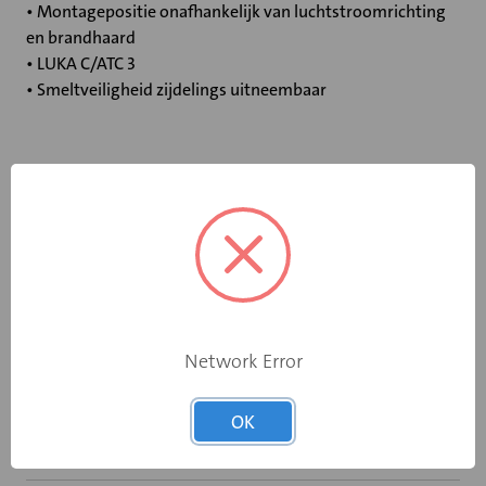
• Montagepositie onafhankelijk van luchtstroomrichting
en brandhaard
• LUKA C/ATC 3
• Smeltveiligheid zijdelings uitneembaar
Specificaties
Bediening
Elektromotor 24 V
Opgebouwde
eindschakelaar
Ja
op dichtstand
Network Error
Rooksensor
Nee
OK
Inbouwframe
Geen