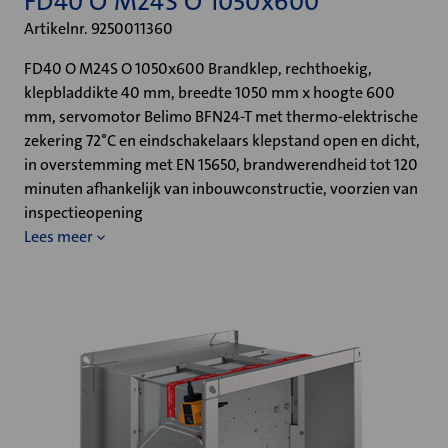
FD40 O M24S O 1050x600
Artikelnr. 9250011360
FD40 O M24S O 1050x600 Brandklep, rechthoekig,
klepbladdikte 40 mm, breedte 1050 mm x hoogte 600
mm, servomotor Belimo BFN24-T met thermo-elektrische
zekering 72°C en eindschakelaars klepstand open en dicht,
in overstemming met EN 15650, brandwerendheid tot 120
minuten afhankelijk van inbouwconstructie, voorzien van
inspectieopening
Lees meer