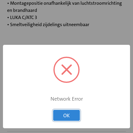
• Montagepositie onafhankelijk van luchtstroomrichting
en brandhaard
• LUKA C/ATC 3
• Smeltveiligheid zijdelings uitneembaar
Specificaties
Bediening
Elektromotor 24 V
Opgebouwde
eindschakelaar
Ja
op dichtstand
Network Error
Rooksensor
Nee
OK
Inbouwframe
Geen