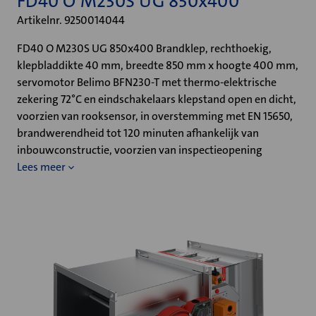
FD40 O M230S UG 850x400
Artikelnr. 9250014044
FD40 O M230S UG 850x400 Brandklep, rechthoekig,
klepbladdikte 40 mm, breedte 850 mm x hoogte 400 mm,
servomotor Belimo BFN230-T met thermo-elektrische
zekering 72°C en eindschakelaars klepstand open en dicht,
voorzien van rooksensor, in overstemming met EN 15650,
brandwerendheid tot 120 minuten afhankelijk van
inbouwconstructie, voorzien van inspectieopening
Lees meer