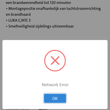
een brandwerendheid tot 120 minuten
• Montagepositie onafhankelijk van luchtstroomrichting
en brandhaard
• LUKA C/ATC 3
• Smeltveiligheid zijdelings uitneembaar
Specificaties
Bediening
Elektromotor 230 V
Opgebouwde
eindschakelaar
Ja
Network Error
op dichtstand
Rooksensor
Ja
OK
Inbouwframe
Geen