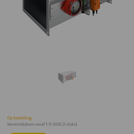
Huidige
Op bestelling
Verzenddatum vanaf 1-9-2026 (1 stuks)
voorraad: