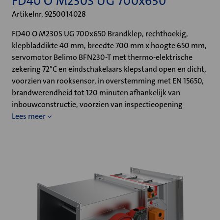
FD40 O M230S UG 700x650
Artikelnr. 9250014028
FD40 O M230S UG 700x650 Brandklep, rechthoekig,
klepbladdikte 40 mm, breedte 700 mm x hoogte 650 mm,
servomotor Belimo BFN230-T met thermo-elektrische
zekering 72°C en eindschakelaars klepstand open en dicht,
voorzien van rooksensor, in overstemming met EN 15650,
brandwerendheid tot 120 minuten afhankelijk van
inbouwconstructie, voorzien van inspectieopening
Lees meer