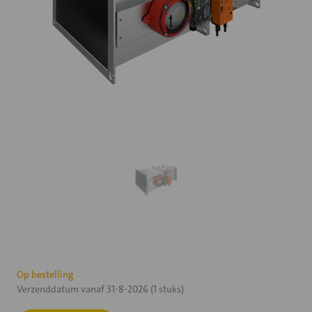
Huidige
Op bestelling
Verzenddatum vanaf 31-8-2026 (1 stuks)
voorraad: