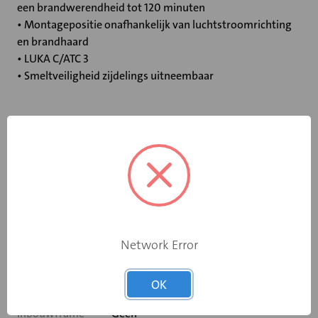
een brandwerendheid tot 120 minuten
• Montagepositie onafhankelijk van luchtstroomrichting
en brandhaard
• LUKA C/ATC 3
• Smeltveiligheid zijdelings uitneembaar
Specificaties
Bediening
Elektromotor 230 V
Opgebouwde
eindschakelaar
Ja
Network Error
op dichtstand
Rooksensor
Ja
OK
Inbouwframe
Geen