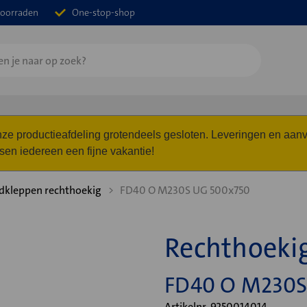
oorraden
One-stop-shop
 onze productieafdeling grotendeels gesloten. Leveringen en a
n iedereen een fijne vakantie!
dkleppen rechthoekig
FD40 O M230S UG 500x750
Rechthoeki
FD40 O M230S
Artikelnr. 9250014014