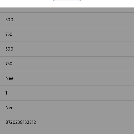
Geen
500
750
500
750
Nee
1
Nee
8720238132312