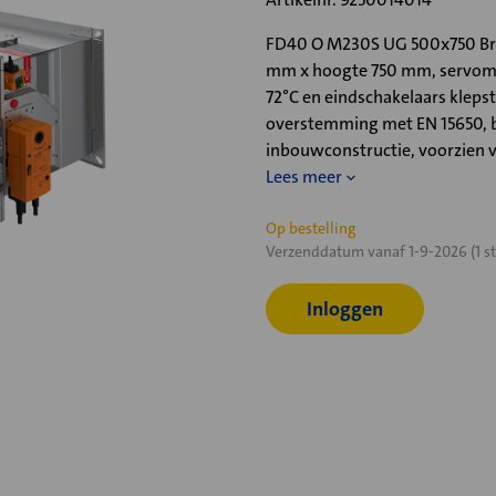
FD40 O M230S UG 500x750 Bra
mm x hoogte 750 mm, servomo
72°C en eindschakelaars klepst
overstemming met EN 15650, b
inbouwconstructie, voorzien 
Lees meer
Huidige
Op bestelling
Verzenddatum vanaf 1-9-2026 (1 st
voorraad:
Inloggen