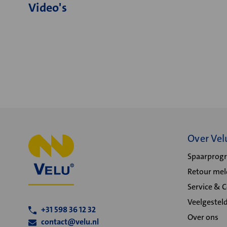
Video's
Over Vel
Spaarpro
Retour me
Service & 
Veelgestel
+31 598 36 12 32
Over ons
contact@velu.nl