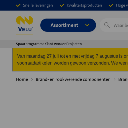
Snelle leveringen
Kwaliteitsproducten
Hoge v
Zoeken
Assortiment
Spaarprogramma
Klant worden
Projecten
Van maandag 27 juli tot en met vrijdag 7 augustus is
voorraadartikelen worden gewoon verzonden. We wense
Home
Brand- en rookwerende componenten
Bran