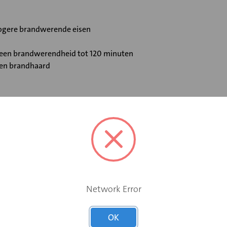
 hogere brandwerende eisen
t een brandwerendheid tot 120 minuten
 en brandhaard
Elektromotor 230 V
Ja
Network Error
Ja
OK