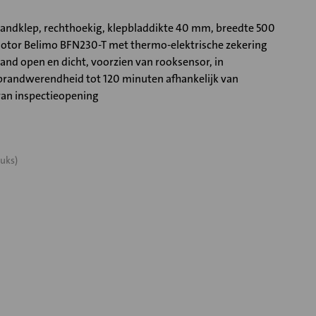
ndklep, rechthoekig, klepbladdikte 40 mm, breedte 500
tor Belimo BFN230-T met thermo-elektrische zekering
and open en dicht, voorzien van rooksensor, in
randwerendheid tot 120 minuten afhankelijk van
van inspectieopening
uks)