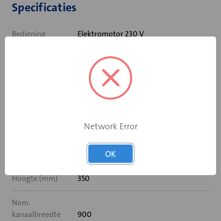
Specificaties
Bediening
Elektromotor 230 V
Opgebouwde
eindschakelaar
Ja
op dichtstand
Rooksensor
Nee
Network Error
Inbouwframe
Geen
OK
Breedte (mm)
900
Hoogte (mm)
350
Nom.
kanaalbreedte
900