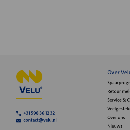
Over Vel
Spaarpro
Retour me
Service & 
Veelgestel
+31 598 36 12 32
Over ons
contact@velu.nl
Nieuws