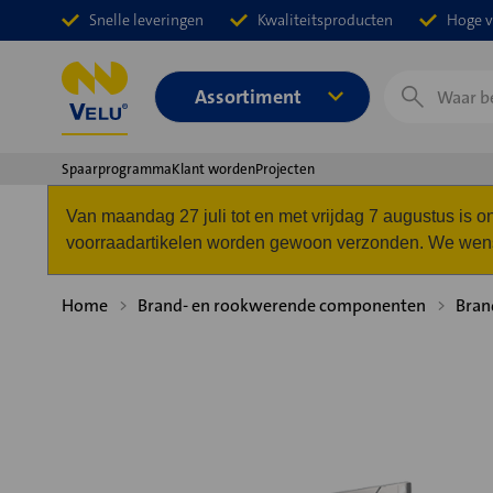
Snelle leveringen
Kwaliteitsproducten
Hoge v
Zoeken
Assortiment
Spaarprogramma
Klant worden
Projecten
Van maandag 27 juli tot en met vrijdag 7 augustus is
voorraadartikelen worden gewoon verzonden. We wense
Home
Brand- en rookwerende componenten
Bran