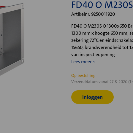
FD40 O M230S
Artikelnr. 9250011920
FD40 O M230S O 1300x650 Bra
1300 mm x hoogte 650 mm, se
zekering 72°C en eindschakela
15650, brandwerendheid tot 1
van inspectieopening
Lees meer
Huidige
Op bestelling
Verzenddatum vanaf 27-8-2026 (1 
voorraad:
Inloggen