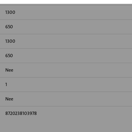
1300
650
1300
650
Nee
1
Nee
8720238103978