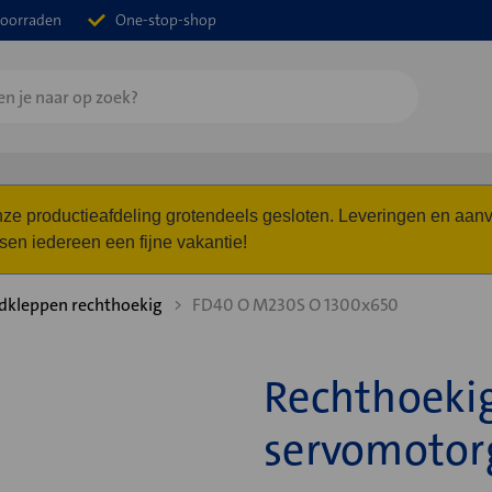
oorraden
One-stop-shop
 onze productieafdeling grotendeels gesloten. Leveringen en a
n iedereen een fijne vakantie!
dkleppen rechthoekig
FD40 O M230S O 1300x650
Rechthoeki
servomotor