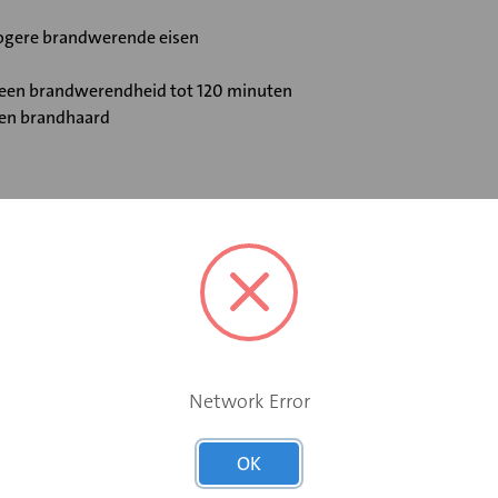
 hogere brandwerende eisen
t een brandwerendheid tot 120 minuten
 en brandhaard
Elektromotor 230 V
Ja
Network Error
Nee
OK
Geen