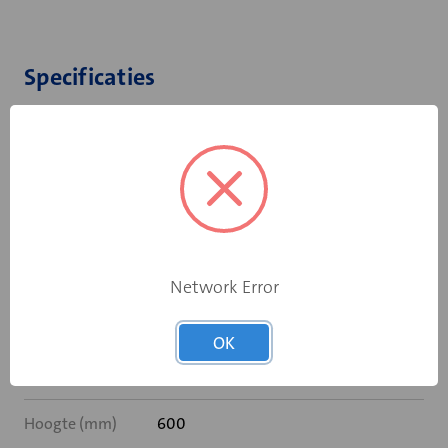
Specificaties
Bediening
Standaard smeltpatroon
Opgebouwde
eindschakelaar
Ja
op dichtstand
Rooksensor
Nee
Network Error
Inbouwframe
MF2
OK
Breedte (mm)
850
Hoogte (mm)
600