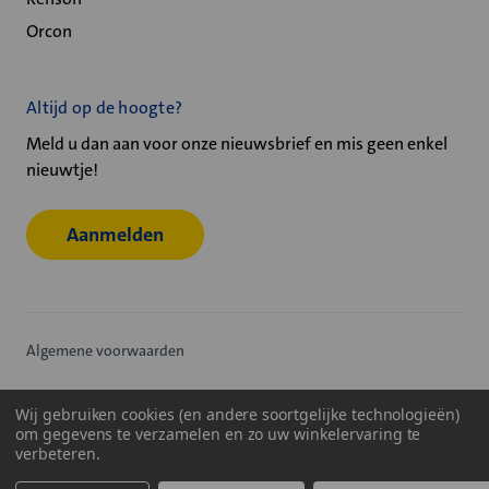
Orcon
Altijd op de hoogte?
Meld u dan aan voor onze nieuwsbrief en mis geen enkel
nieuwtje!
Aanmelden
Algemene voorwaarden
Privacy statement
Wij gebruiken cookies (en andere soortgelijke technologieën)
om gegevens te verzamelen en zo uw winkelervaring te
Cookiebeleid
verbeteren.
© 2026
Velu - Onderdeel van de Nijburg Industry Group