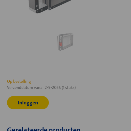
Huidige
Op bestelling
Verzenddatum vanaf 2-9-2026 (1 stuks)
voorraad:
Inloggen
Gerelateerde producten