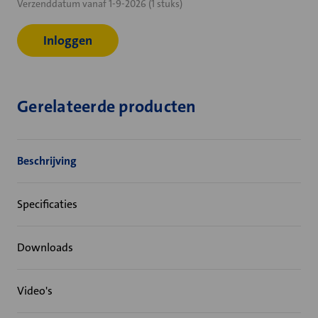
Verzenddatum vanaf 1-9-2026 (1 stuks)
voorraad:
Inloggen
Gerelateerde producten
Beschrijving
Specificaties
Downloads
Video's