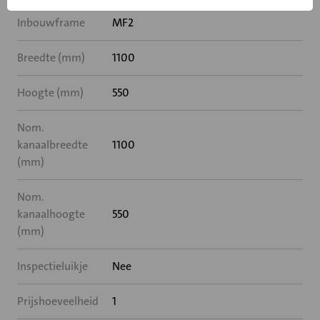
Inbouwframe
MF2
Breedte (mm)
1100
Hoogte (mm)
550
Nom.
kanaalbreedte
1100
(mm)
Nom.
kanaalhoogte
550
(mm)
Inspectieluikje
Nee
Prijshoeveelheid
1