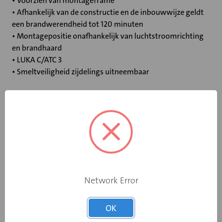
• Voorzien van montageframe
• Afhankelijk van de constructie en de inbouwwijze geldt
een brandwerendheid tot 120 minuten
• Montagepositie onafhankelijk van luchtstroomrichting
en brandhaard
• LUKA C/ATC 3
• Smeltveiligheid zijdelings uitneembaar
Specificaties
Bediening
Standaard smeltpatroon
Opgebouwde
eindschakelaar
Ja
Network Error
op dichtstand
OK
Rooksensor
Nee