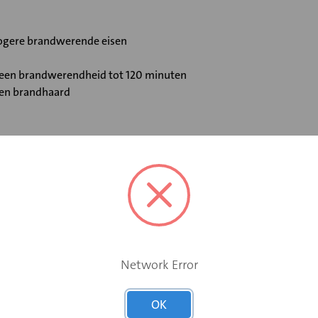
 hogere brandwerende eisen
t een brandwerendheid tot 120 minuten
 en brandhaard
Standaard smeltpatroon
Nee
Network Error
Nee
OK