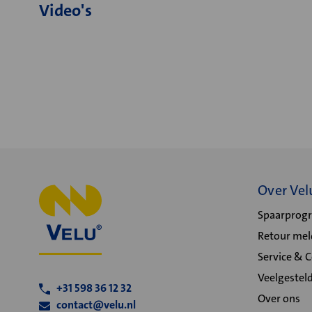
Video's
Over Vel
Spaarpro
Retour me
Service & 
Veelgestel
+31 598 36 12 32
Over ons
contact@velu.nl