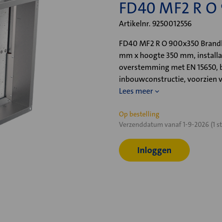
FD40 MF2 R O
Artikelnr. 9250012556
FD40 MF2 R O 900x350 Brandkl
mm x hoogte 350 mm, installa
overstemming met EN 15650, b
inbouwconstructie, voorzien 
Lees meer
Huidige
Op bestelling
Verzenddatum vanaf 1-9-2026 (1 st
voorraad:
Inloggen