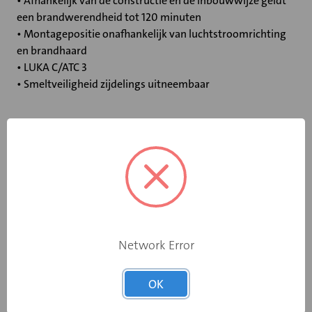
• Afhankelijk van de constructie en de inbouwwijze geldt
een brandwerendheid tot 120 minuten
• Montagepositie onafhankelijk van luchtstroomrichting
en brandhaard
• LUKA C/ATC 3
• Smeltveiligheid zijdelings uitneembaar
Specificaties
Bediening
Standaard smeltpatroon
Opgebouwde
eindschakelaar
Nee
Network Error
op dichtstand
Rooksensor
Nee
OK