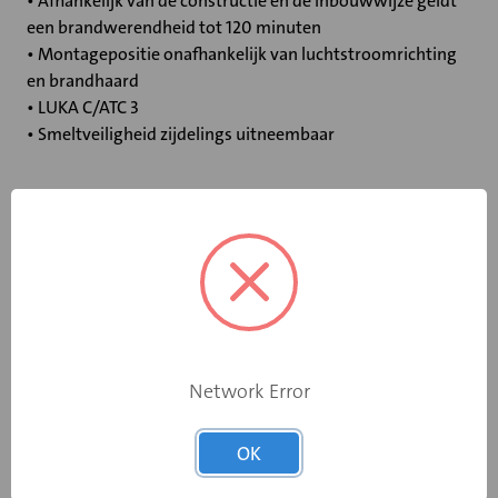
• Afhankelijk van de constructie en de inbouwwijze geldt
een brandwerendheid tot 120 minuten
• Montagepositie onafhankelijk van luchtstroomrichting
en brandhaard
• LUKA C/ATC 3
• Smeltveiligheid zijdelings uitneembaar
Specificaties
Bediening
Standaard smeltpatroon
Opgebouwde
eindschakelaar
Nee
Network Error
op dichtstand
Rooksensor
Nee
OK