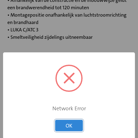
• Afhankelijk van de constructie en de inbouwwijze geldt
een brandwerendheid tot 120 minuten
• Montagepositie onafhankelijk van luchtstroomrichting
en brandhaard
• LUKA C/ATC 3
• Smeltveiligheid zijdelings uitneembaar
Specificaties
Bediening
Standaard smeltpatroon
Opgebouwde
eindschakelaar
Nee
Network Error
op dichtstand
Rooksensor
Nee
OK