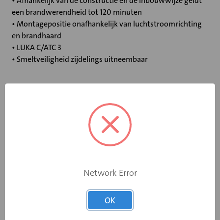
• Afhankelijk van de constructie en de inbouwwijze geldt
een brandwerendheid tot 120 minuten
• Montagepositie onafhankelijk van luchtstroomrichting
en brandhaard
• LUKA C/ATC 3
• Smeltveiligheid zijdelings uitneembaar
Specificaties
Bediening
Standaard smeltpatroon
Opgebouwde
eindschakelaar
Nee
Network Error
op dichtstand
Rooksensor
Nee
OK