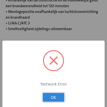
• Afhankelijk van de constructie en de inbouwwijze geldt
een brandwerendheid tot 120 minuten
• Montagepositie onafhankelijk van luchtstroomrichting
en brandhaard
• LUKA C/ATC 3
• Smeltveiligheid zijdelings uitneembaar
Specificaties
Bediening
Standaard smeltpatroon
Opgebouwde
eindschakelaar
Nee
Network Error
op dichtstand
Rooksensor
Nee
OK