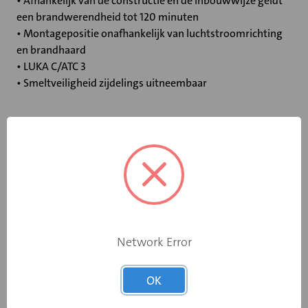
• Afhankelijk van de constructie en de inbouwwijze geldt
een brandwerendheid tot 120 minuten
• Montagepositie onafhankelijk van luchtstroomrichting
en brandhaard
• LUKA C/ATC 3
• Smeltveiligheid zijdelings uitneembaar
Specificaties
Bediening
Standaard smeltpatroon
Opgebouwde
eindschakelaar
Nee
Network Error
op dichtstand
Rooksensor
Nee
OK