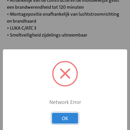
• Afhankelijk van de constructie en de inbouwwijze geldt
een brandwerendheid tot 120 minuten
• Montagepositie onafhankelijk van luchtstroomrichting
en brandhaard
• LUKA C/ATC 3
• Smeltveiligheid zijdelings uitneembaar
Specificaties
Bediening
Standaard smeltpatroon
Opgebouwde
eindschakelaar
Nee
Network Error
op dichtstand
Rooksensor
Nee
OK