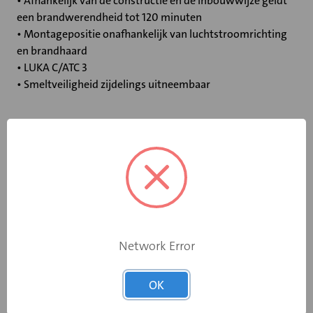
• Afhankelijk van de constructie en de inbouwwijze geldt
een brandwerendheid tot 120 minuten
• Montagepositie onafhankelijk van luchtstroomrichting
en brandhaard
• LUKA C/ATC 3
• Smeltveiligheid zijdelings uitneembaar
Specificaties
Bediening
Standaard smeltpatroon
Opgebouwde
eindschakelaar
Nee
Network Error
op dichtstand
Rooksensor
Nee
OK